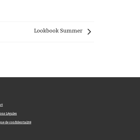
Lookbook Summer
ct
ons Légales
que de confidentialité