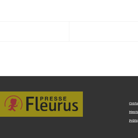
Conta
Menti
Politi